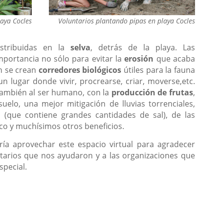
aya Cocles
Voluntarios plantando pipas en playa Cocles
istribuidas en la
selva
, detrás de la playa. Las
mportancia no sólo para evitar la
erosión
que acaba
n se crean
corredores biológicos
útiles para la fauna
un lugar donde vivir, procrearse, criar, moverse,etc.
también al ser humano, con la
producción de frutas
,
suelo, una mejor mitigación de lluvias torrenciales,
a (que contiene grandes cantidades de sal), de las
co y muchísimos otros beneficios.
ría aprovechar este espacio virtual para agradecer
tarios que nos ayudaron y a las organizaciones que
special.