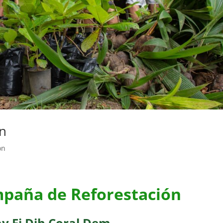
n
ón
paña de Reforestación
ay Fi Dih Coral Dem