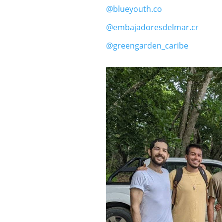
@blueyouth.co
@embajadoresdelmar.cr
@greengarden_caribe