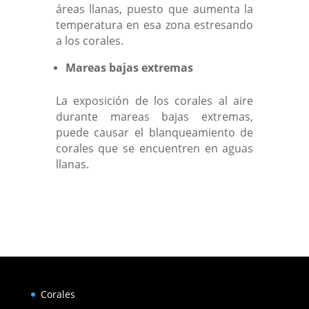
áreas llanas, puesto que aumenta la
temperatura en esa zona estresando
a los corales.
Mareas bajas extremas
La exposición de los corales al aire
durante mareas bajas extremas,
puede causar el blanqueamiento de
corales que se encuentren en aguas
llanas.
Corales